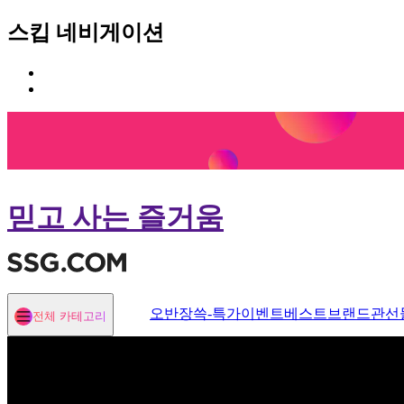
스킵 네비게이션
카
본
테
문
고
바
리
로
메
가
뉴
기
바
로
믿고 사는 즐거움
가
기
오반장
쓱-특가
이벤트
베스트
브랜드관
선
전체 카테고리
열기